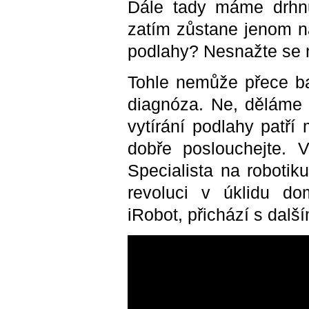
Dále tady máme drhnut
zatím zůstane jenom na
podlahy? Nesnažte se ná
Tohle nemůže přece ba
diagnóza. Ne, děláme s
vytírání podlahy patř
dobře poslouchejte. 
Specialista na robotik
revoluci v úklidu d
iRobot, přichází s dal