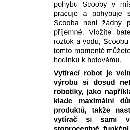
pohybu Scooby v míst
pracuje a pohybuje s
Scooba není žádný po
příjemné. Vložíte bat
roztok a vodu, Scoobu 
tomto momentě můžete 
hodinku k hotovému.
Vytírací robot je ve
výrobu si dosud net
robotiky, jako napří
klade maximální dů
produktů, takže nas
vytírač si sami v
stoprocentně funkčn