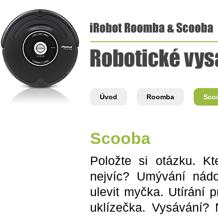
Úvod
Roomba
Sco
Scooba
Položte si otázku. K
nejvíc? Umývání nád
ulevit myčka. Utírání
uklízečka. Vysávání? 