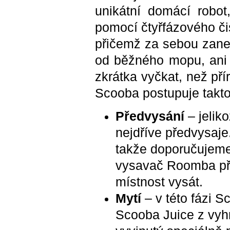
unikátní domácí robot
pomocí čtyřfázového či
přičemž za sebou zanec
od běžného mopu, ani
zkrátka vyčkat, než pří
Scooba postupuje takto
Předvysání
– jelik
nejdříve předvysaj
takže doporučujeme 
vysavač Roomba pří
místnost vysát.
Mytí
– v této fázi S
Scooba Juice z vyhr