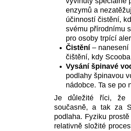
vyvinutý speciálně p
enzymů a nezatěžuj
účinností čistění, 
svému přírodnímu s
pro osoby trpící ale
Čistění
– nanesení č
čištění, kdy Scooba 
Vysání špinavé vo
podlahy špinavou vo
nádobce. Ta se po n
Je důležité říci, že
současně, a tak za S
podlaha. Fyziku prostě 
relativně složité proc