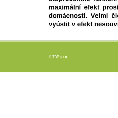
maximální efekt pros
domácnosti. Velmi č
vyústit v efekt nesouv
©
TDP s.r.o.